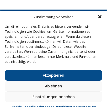
Zustimmung verwalten
Leitsungen
Möbel Taxi & Transport
Um dir ein optimales Erlebnis zu bieten, verwenden wir
Transporte aller Art
Umzüge nah & fern
Technologien wie Cookies, um Geräteinformationen zu
Wohnungsübergabe
Entsorgung
Entrümpelung
speichern und/oder darauf zuzugreifen. Wenn du diesen
Technologien zustimmst, können wir Daten wie das
Rechtliches
Impressum
Surfverhalten oder eindeutige IDs auf dieser Website
Datenschutzrichtlinien
Cookies
verarbeiten. Wenn du deine Zustimmung nicht erteilst oder
Kontakt
zurückziehst, können bestimmte Merkmale und Funktionen
Kontaktinformationen
beeinträchtigt werden.
0172 9462546
kontakt@mh-umzuege-transport.de
Kronshagener Weg 33, 24116 Kiel
Akzeptieren
Ablehnen
Einstellungen ansehen